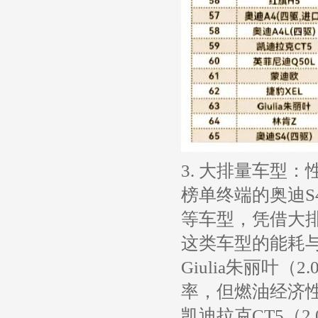
3. 大排量车型
榜单终端的奥迪S4（3
等车型，凭借大排
这类车型的能耗
Giulia朱丽叶（
率，但燃油经济
凯迪拉克CT5（2.