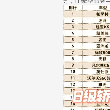
分，而豪华品牌