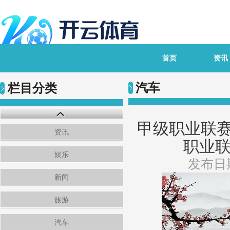
首页
资讯
汽车
栏目分类
甲级职业联赛1
资讯
职业联
娱乐
发布日期
新闻
旅游
汽车