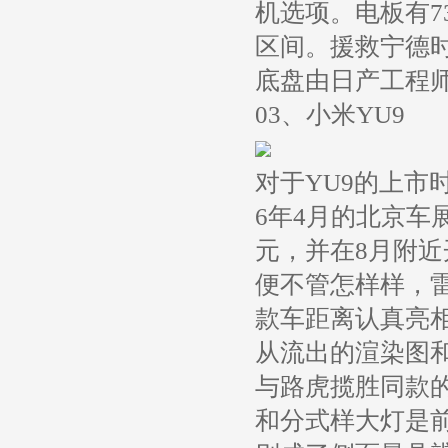
机选项。电板有73
区间。援救宁德时
底盘由日产工程
03、小米YU9
对于YU9的上市
6年4月的北京车
元，并在8月附
便不管怎样样，
款车距离认真亮
从流出的渲染图和
与路虎揽胜同款的
和分式样大灯是前