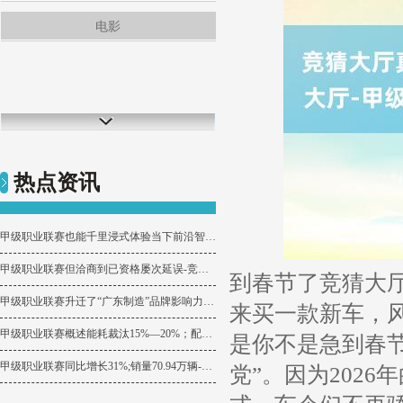
电影
热点资讯
甲级职业联赛也能千里浸式体验当下前沿智能汽车技巧-竞猜大厅-甲级职业联赛-英雄联盟官方网站-腾讯游戏
甲级职业联赛但洽商到已资格屡次延误-竞猜大厅-甲级职业联赛-英雄联盟官方网站-腾讯游戏
到春节了竞猜大
甲级职业联赛升迁了“广东制造”品牌影响力-竞猜大厅-甲级职业联赛-英雄联盟官方网站-腾讯游戏
来买一款新车，
甲级职业联赛概述能耗裁汰15%—20%；配备电控牙嵌锁-竞猜大厅-甲级职业联赛-英雄联盟官方网站-腾
是你不是急到春
甲级职业联赛同比增长31%;销量70.94万辆-竞猜大厅-甲级职业联赛-英雄联盟官方网站-腾讯游戏
党”。因为202