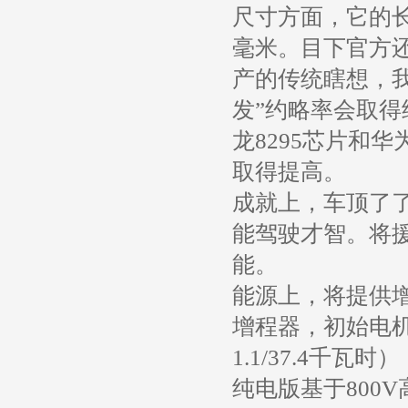
尺寸方面，它的长宽高
毫米。目下官方
产的传统瞎想，
发”约略率会取
龙8295芯片和
取得提高。
成就上，车顶了
能驾驶才智。将援
能。
能源上，将提供增
增程器，初始电机功
1.1/37.4千瓦
纯电版基于800