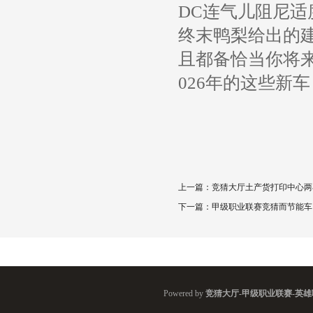
DC连气儿阻尼适
终末鸭梨给出的
且都备恰当你将来
026年的这些新
上一篇：
竞猜大厅土产货打印中心两
下一篇：
甲级职业联赛竞猜而节能车
Powered by
竞猜大厅-甲级职业联赛-英