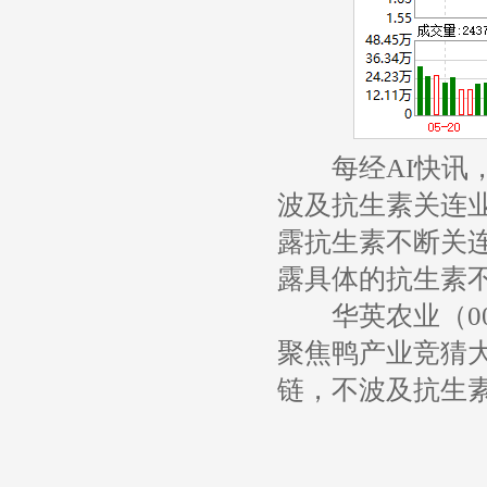
每经AI快讯，
波及抗生素关连业
露抗生素不断关连
露具体的抗生素
华英农业（002
聚焦鸭产业竞猜
链，不波及抗生