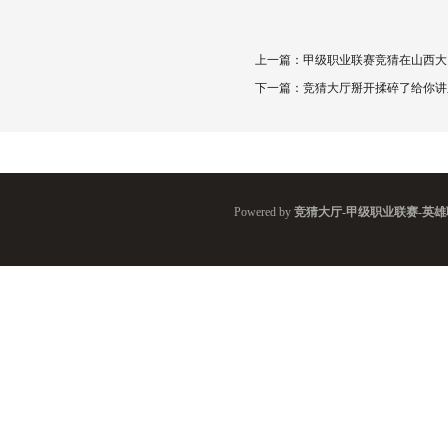
上一篇：
甲级职业联赛竞猜在山西大同
下一篇：
竞猜大厅掰开揉碎了给你讲
Powered by
竞猜大厅-甲级职业联赛-英