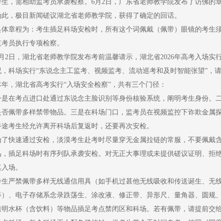
考生，需相助监考员承袭检察。6月2日，广东省老师教学院发布了访佛的
为此，极目新闻磋议湖北省老师教学院，获得了确定的回话。
具体章程为：考生插足科场安检时，所有这个词佩戴（佩带）眼镜的考生
监考员执行专项检察。
6月2日，湖北省老师教学院发布考前温馨请示，湖北省2026年高考入场实行
况，科场实行“东说念主工监考、视频监考、流动巡考和及时智能张望”，
本年，湖北省高考实行“入场安全检察”，共有三个门径：
一是在考点进口处通过东说念主脸识别等身份核验系统，阐明考生身份。
是否佩带多样禁带物品。三是在科场门口，监考员在视频监控下诈欺金属
半途考生经允许离开科场后复返时，还要再次安检。
为了快速通过安检，淡漠考生赴考时尽量穿无金属拉链的常服，不要佩戴
品，插足科场时有序列队承袭安检。对无正大事理或未提供磋议证明、拒
其入场。
考生严禁佩带多样无线通信用具（如手机过甚他无线吸收和传送诞生、无
等）、电子存储系念录跌荡生、涂改液、修正带、异形尺、量角器、圆规
透明水杯（含饮料）等物品插足考点禁闭区和科场。若有佩带，请提前交