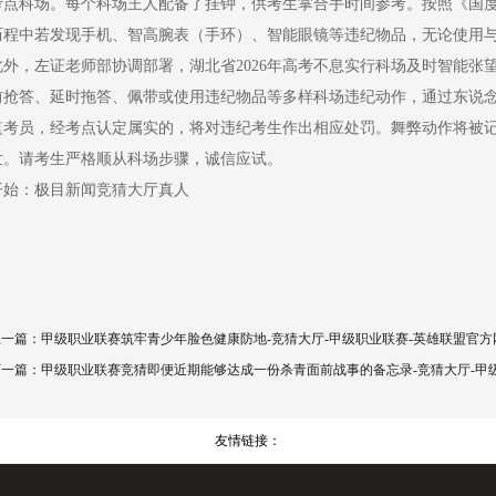
考点科场。每个科场王人配备了挂钟，供考生掌合手时间参考。按照《国
历程中若发现手机、智高腕表（手环）、智能眼镜等违纪物品，无论使用
此外，左证老师部协调部署，湖北省2026年高考不息实行科场及时智能张
前抢答、延时拖答、佩带或使用违纪物品等多样科场违纪动作，通过东说
监考员，经考点认定属实的，将对违纪考生作出相应处罚。舞弊动作将被
世。请考生严格顺从科场步骤，诚信应试。
开始：极目新闻竞猜大厅真人
上一篇：
甲级职业联赛筑牢青少年脸色健康防地-竞猜大厅-甲级职业联赛-英雄联盟官方
下一篇：
甲级职业联赛竞猜即便近期能够达成一份杀青面前战事的备忘录-竞猜大厅-甲级
友情链接：