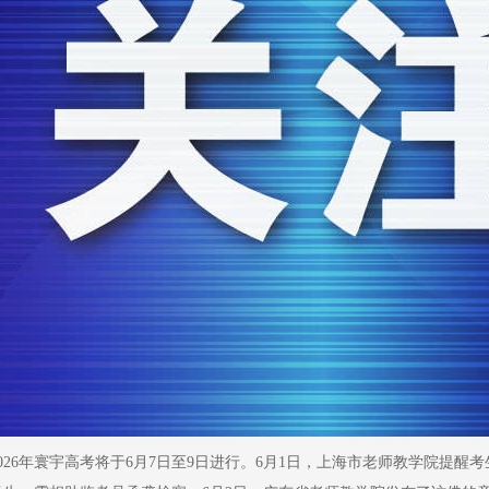
2026年寰宇高考将于6月7日至9日进行。6月1日，上海市老师教学院提