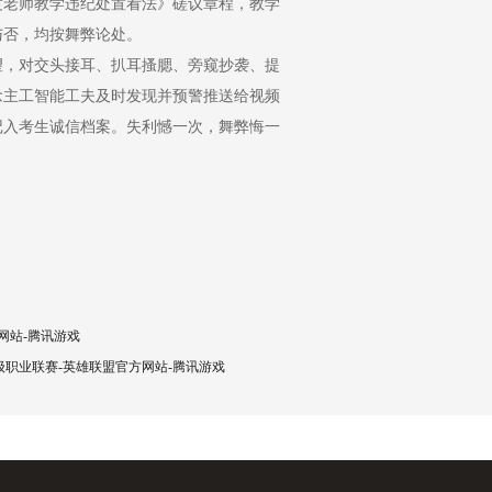
度老师教学违纪处置看法》磋议章程，教学
与否，均按舞弊论处。
望，对交头接耳、扒耳搔腮、旁窥抄袭、提
念主工智能工夫及时发现并预警推送给视频
记入考生诚信档案。失利憾一次，舞弊悔一
网站-腾讯游戏
职业联赛-英雄联盟官方网站-腾讯游戏