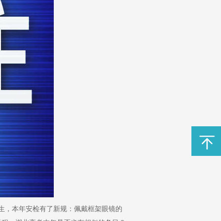
醒考生，本年安检有了新规：佩戴框架眼镜的