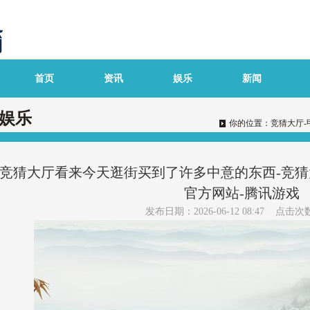
首页
资讯
娱乐
新闻
娱乐
你的位置：
竞猜大厅-
竞猜大厅看来今天逛街买到了许多中意的东西-竞猜
官方网站-腾讯游戏
发布日期：2026-06-12 08:47 点击次