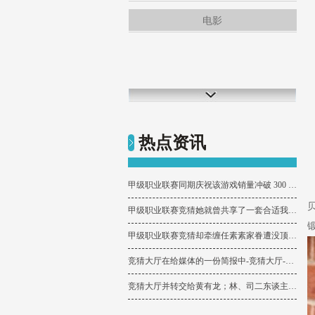
电影
热点资讯
甲级职业联赛同期庆祝该游戏销量冲破 300 万份-竞猜大厅-甲级职业联赛-英雄联盟官方网站-腾讯游戏
甲级职业联赛竞猜她就曾共享了一套合适我方的措施——三宝轮回减肥法-竞猜大厅-甲级职业联赛-英雄联盟官
甲级职业联赛竞猜却牵缠任素素家眷遭没顶之灾-竞猜大厅-甲级职业联赛-英雄联盟官方网站-腾讯游戏
竞猜大厅在给媒体的一份简报中-竞猜大厅-甲级职业联赛-英雄联盟官方网站-腾讯游戏
竞猜大厅并转交给黄有龙；林、司二东谈主当作担保方-竞猜大厅-甲级职业联赛-英雄联盟官方网站-腾讯游戏