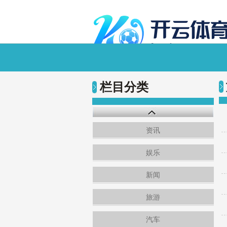
栏目分类
资讯
娱乐
新闻
旅游
汽车