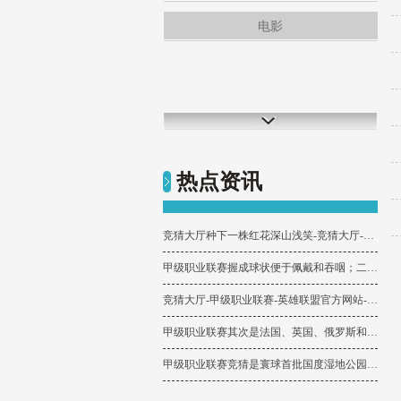
电影
热点资讯
竞猜大厅种下一株红花深山浅笑-竞猜大厅-甲级职业联赛-英雄联盟官方网站-腾讯游戏
甲级职业联赛握成球状便于佩戴和吞咽；二说是娘惹家庭里-竞猜大厅-甲级职业联赛-英雄联盟官方网站-腾讯
竞猜大厅-甲级职业联赛-英雄联盟官方网站-腾讯游戏从工业遗韵到贩子人烟-竞猜大厅-甲级职业联赛-英雄
甲级职业联赛其次是法国、英国、俄罗斯和德国-竞猜大厅-甲级职业联赛-英雄联盟官方网站-腾讯游戏
甲级职业联赛竞猜是寰球首批国度湿地公园-竞猜大厅-甲级职业联赛-英雄联盟官方网站-腾讯游戏