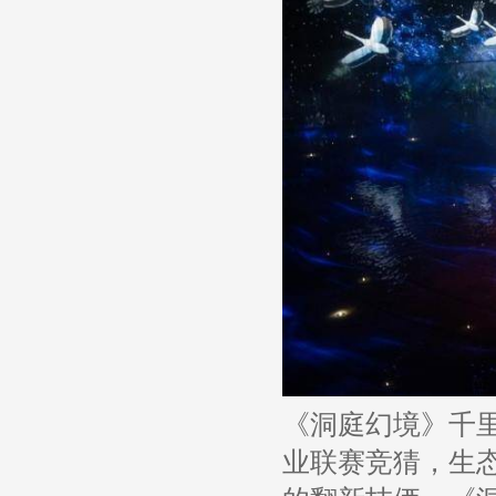
《洞庭幻境》千
业联赛竞猜，生