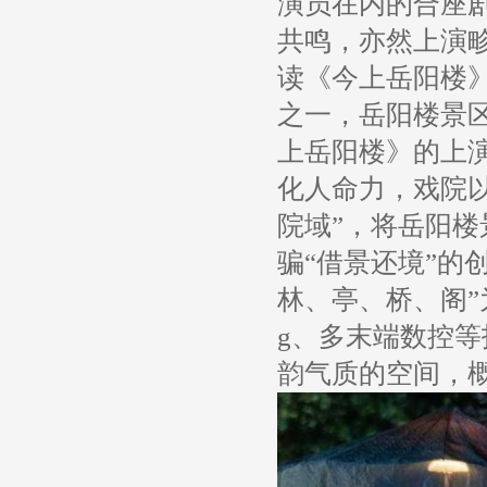
演员在内的合座
共鸣，亦然上演
读《今上岳阳楼
之一，岳阳楼景
上岳阳楼》的上
化人命力，戏院以
院域”，将岳阳楼
骗“借景还境”的
林、亭、桥、阁”
g、多末端数控
韵气质的空间，