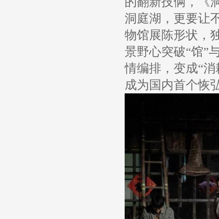
的翻新技俩，《洞
洞庭湖，更要让不
物馆展陈形状，独
景野心突破“馆”
情编排，变成“消
成为国内首个恢