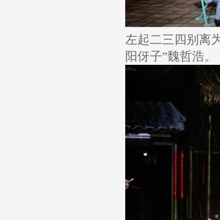
左起二三四别离
阳伢子”魏哲浩。