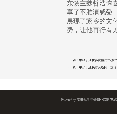
东谈主魏哲浩惊喜
享了不雅演感受
展现了家乡的文
势，让他再行看
上一篇：
甲级职业联赛竞猜用“火食气
下一篇：
甲级职业联赛宽胡同、文庙
Powered by
竞猜大厅-甲级职业联赛-英